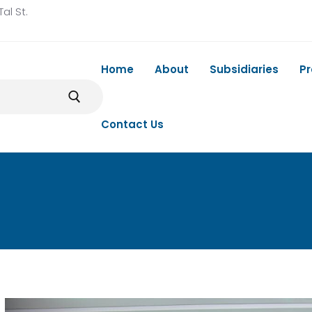
al St.
Home
About
Subsidiaries
P
Contact Us