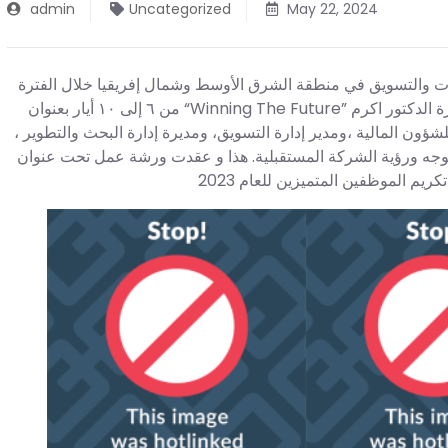
admin
Uncategorized
May 22, 2024
ت والتسويق في منطقة الشرق الأوسط وشمال إفريقيا خلال الفترة
من ٦ إلى ١٠ أيار بعنوان “Winning The Future” في إسطنبول، تركيا. و تخلل الاجتماع كلمة لرئيس مجلس الإدارة الدكتور اكرم
للشؤون المالية ،ومدير إدارة التسويق، ومديرة إدارة البحث والتطوير
إذ تم الحديث حول توجه ورؤية الشركة المستقبلية. هذا و عقدت ورشة عمل تحت عنوان ” Futuriz” ن
ريم الموظفين المتميزين للعام 2023